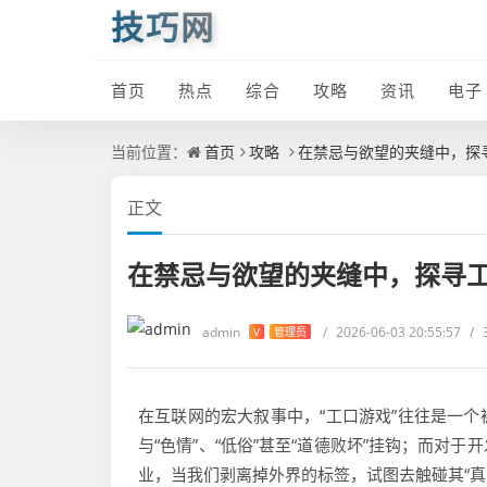
技巧网
首页
热点
综合
攻略
资讯
电子
当前位置：
首页
攻略
在禁忌与欲望的夹缝中，探
正文
在禁忌与欲望的夹缝中，探寻
admin
/
2026-06-03 20:55:57
/
V
管理员
在互联网的宏大叙事中，“工口游戏”往往是一
与“色情”、“低俗”甚至“道德败坏”挂钩；而
业，当我们剥离掉外界的标签，试图去触碰其“真