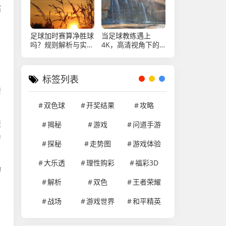
然
足球加时赛算净胜球
当足球教练遇上
吗？规则解析与实战
4K，高清视角下的
影响，足球加时赛净
战术革命与职业进
胜球规则解析与实战
化，4K视角下的足
影响
球教练，战术革命与
，
标签列表
职业进化
情
双色球
开奖结果
攻略
提
揭秘
游戏
问道手游
为
探秘
走势图
游戏体验
大乐透
理性购彩
福彩3D
的
解析
双色
王者荣耀
战场
游戏世界
和平精英