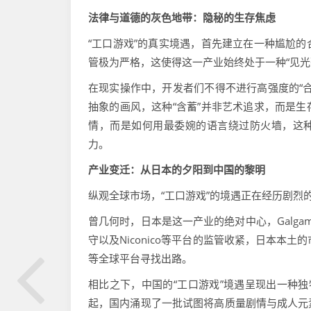
法律与道德的灰色地带：隐秘的生存焦虑
“工口游戏”的真实境遇，首先建立在一种尴尬
管极为严格，这使得这一产业始终处于一种“见光
在现实操作中，开发者们不得不进行高强度的“
抽象的画风，这种“含蓄”并非艺术追求，而是
情，而是如何用最委婉的语言绕过防火墙，这种
力。
产业变迁：从日本的夕阳到中国的黎明
纵观全球市场，“工口游戏”的境遇正在经历剧烈
曾几何时，日本是这一产业的绝对中心，Galg
守以及Niconico等平台的监管收紧，日本本土
等全球平台寻找出路。
相比之下，中国的“工口游戏”境遇呈现出一种独
起，国内涌现了一批试图将高质量剧情与成人元