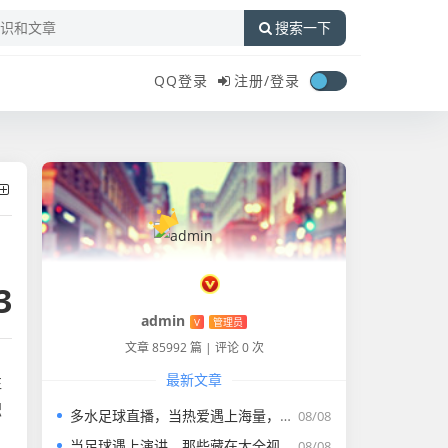
搜索一下
QQ登录
注册/
登录
3
admin
V
管理员
文章 85992 篇
|
评论 0 次
最新文章
往
职
多水足球直播，当热爱遇上海量，一场属于球迷的足球狂欢，多水足球直播，热爱遇上海量，球迷狂欢盛宴
08/08
当足球遇上演讲，那些藏在大全视频里的热血与传承，足球演讲，大全视频里的热血传承
08/08