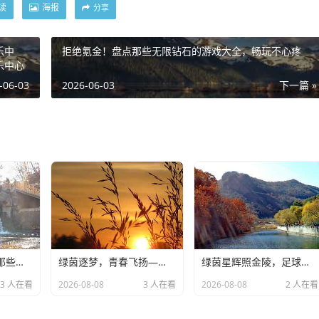
读
海报
分享
乐中
拒绝氪金！盘点那些无限钻石的游戏大全，畅玩不心疼
乐中心
-06-03
2026-06-03
下一篇 »
当足球遇上演讲，那些藏在大全视频里的热血与传承，足球演讲，大全视频里的热血传承
绿茵逐梦，青春飞扬——朗悦足球俱乐部的成长与热爱，朗悦足球俱乐部，绿茵逐梦，青春飞扬的成长与热爱
绿茵星辉照金陵，足球先生的南京时光，绿茵星辉照金陵，足球先生的南京时光
3 人在看
2026-08-08
3 人在看
2026-08-08
2 人在看