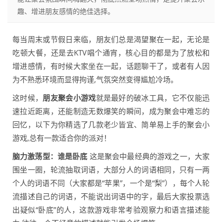
趣、增进朋友感情的绝佳选择。
每当周末或节假日来临，朋友们总是渴望聚在一起，无论是
吃顿大餐，还是去KTV唱个通宵，核心目的都是为了放松和
增进感情，有时候大家坐在一起，话题聊干了，或者有人因
为不熟悉环境而显得拘谨,气氛突然变得尴尬冷场。
这时候，
朋友聚会小游戏
就是最好的破冰工具，它不仅能迅
速拉近距离，还能制造无数爆笑的瞬间，成为聚会中难忘的
回忆，以下为你精选了几款老少皆宜、简单易上手的聚会小
游戏,总有一款适合你的派对！
脑力激荡型：谁是卧底
这是聚会中最经典的游戏之一，大家
围坐一圈，轮流抽取词语，大部分人的词语相同，只有一两
个人的词语不同（大家都是“苹果”，一个是“梨”），每个人轮
流描述自己的词语，不能说出词语中的字，最后大家投票选
出疑似“卧底”的人，这款游戏非常考验观察力和语言描述能