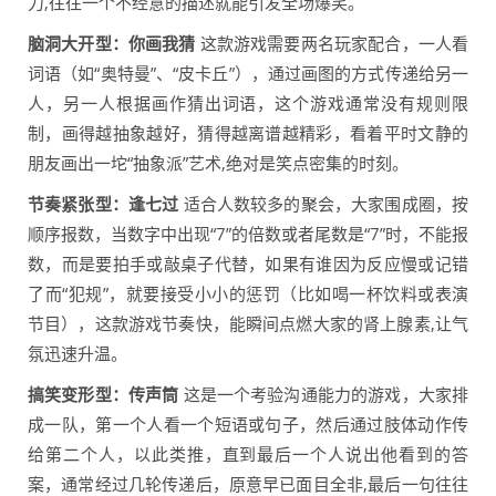
力,往往一个不经意的描述就能引发全场爆笑。
脑洞大开型：你画我猜
这款游戏需要两名玩家配合，一人看
词语（如“奥特曼”、“皮卡丘”），通过画图的方式传递给另一
人，另一人根据画作猜出词语，这个游戏通常没有规则限
制，画得越抽象越好，猜得越离谱越精彩，看着平时文静的
朋友画出一坨“抽象派”艺术,绝对是笑点密集的时刻。
节奏紧张型：逢七过
适合人数较多的聚会，大家围成圈，按
顺序报数，当数字中出现“7”的倍数或者尾数是“7”时，不能报
数，而是要拍手或敲桌子代替，如果有谁因为反应慢或记错
了而“犯规”，就要接受小小的惩罚（比如喝一杯饮料或表演
节目），这款游戏节奏快，能瞬间点燃大家的肾上腺素,让气
氛迅速升温。
搞笑变形型：传声筒
这是一个考验沟通能力的游戏，大家排
成一队，第一个人看一个短语或句子，然后通过肢体动作传
给第二个人，以此类推，直到最后一个人说出他看到的答
案，通常经过几轮传递后，原意早已面目全非,最后一句往往