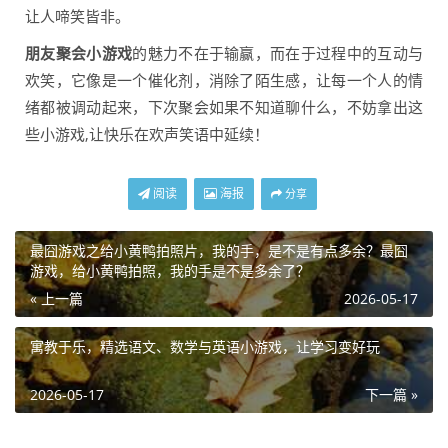
让人啼笑皆非。
朋友聚会小游戏
的魅力不在于输赢，而在于过程中的互动与
欢笑，它像是一个催化剂，消除了陌生感，让每一个人的情
绪都被调动起来，下次聚会如果不知道聊什么，不妨拿出这
些小游戏,让快乐在欢声笑语中延续！
阅读
海报
分享
最囧游戏之给小黄鸭拍照片，我的手，是不是有点多余？最囧
游戏，给小黄鸭拍照，我的手是不是多余了？
« 上一篇
2026-05-17
寓教于乐，精选语文、数学与英语小游戏，让学习变好玩
2026-05-17
下一篇 »