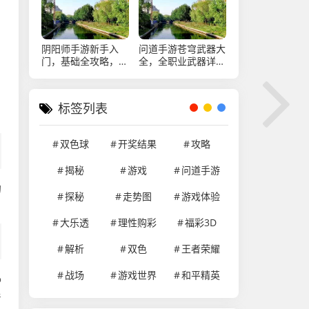
基石
阴阳师手游新手入
问道手游苍穹武器大
门，基础全攻略，阴
全，全职业武器详解
阳师手游新手基础全
与获取攻略，问道手
攻略
游苍穹武器大全，全
职业武器详解与获取
标签列表
攻略
双色球
开奖结果
攻略
揭秘
游戏
问道手游
的
探秘
走势图
游戏体验
大乐透
理性购彩
福彩3D
解析
双色
王者荣耀
战场
游戏世界
和平精英
o
着