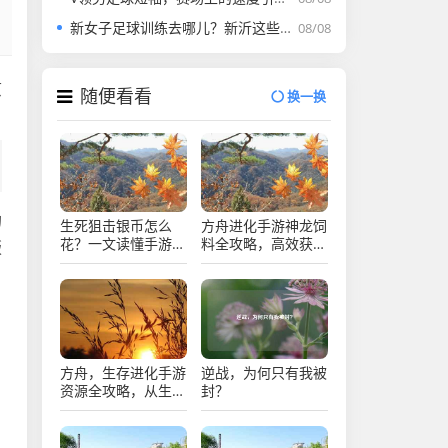
新女子足球训练去哪儿？新沂这些地方助你圆梦！新沂女子足球训练新去处，助你圆梦绿茵场！
08/08
原
随便看看
换一换
的
生死狙击银币怎么
方舟进化手游神龙饲
花？一文读懂手游生
料全攻略，高效获取
版
死狙击银币的核心作
与神龙养成秘籍，方
用，生死狙击银币怎
舟进化神龙饲料高效
么花？一文读懂核心
获取与养成全攻略
作用
方舟，生存进化手游
逆战，为何只有我被
资源全攻略，从生存
封？
到进化的基石，方舟
生存进化手游资源全
攻略，生存与进化的