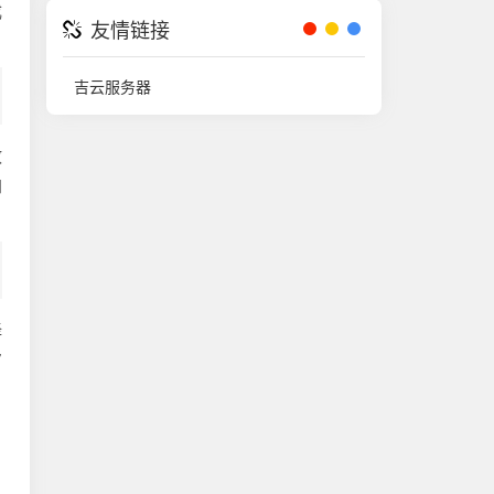
成
友情链接
吉云服务器
散
加
择
7