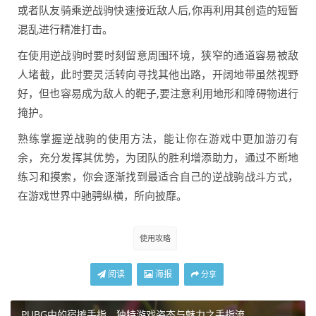
或者队友骑乘逆战驹快速接近敌人后,你再利用其创造的短暂
混乱进行精准打击。
在使用逆战驹时要时刻留意周围环境，狭窄的通道容易被敌
人堵截，此时要灵活转向寻找其他出路，开阔地带虽然视野
好，但也容易成为敌人的靶子,要注意利用地形和障碍物进行
掩护。
熟练掌握逆战驹的使用方法，能让你在游戏中更加游刃有
余，充分发挥其优势，为团队的胜利增添助力，通过不断地
练习和摸索，你会逐渐找到最适合自己的逆战驹战斗方式，
在游戏世界中驰骋纵横，所向披靡。
使用攻略
阅读
海报
分享
PUBG中的宿摊手指，独特游戏姿态与魅力之手指流