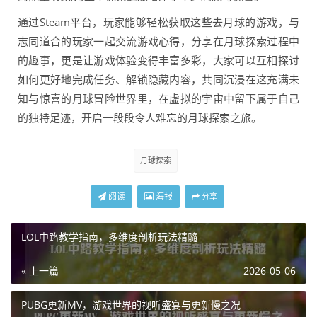
通过Steam平台，玩家能够轻松获取这些去月球的游戏，与
志同道合的玩家一起交流游戏心得，分享在月球探索过程中
的趣事，更是让游戏体验变得丰富多彩，大家可以互相探讨
如何更好地完成任务、解锁隐藏内容，共同沉浸在这充满未
知与惊喜的月球冒险世界里，在虚拟的宇宙中留下属于自己
的独特足迹，开启一段段令人难忘的月球探索之旅。
月球探索
阅读
海报
分享
LOL中路教学指南，多维度剖析玩法精髓
« 上一篇
2026-05-06
PUBG更新MV，游戏世界的视听盛宴与更新慢之况