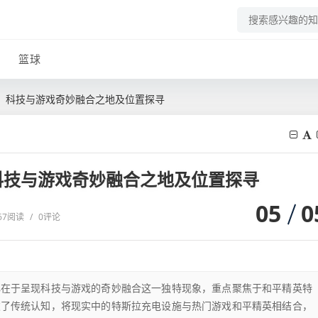
篮球
，科技与游戏奇妙融合之地及位置探寻
科技与游戏奇妙融合之地及位置探寻
05
0
67阅读
/
0评论
心在于呈现科技与游戏的奇妙融合这一独特现象，重点聚焦于和平精英特
破了传统认知，将现实中的特斯拉充电设施与热门游戏和平精英相结合，