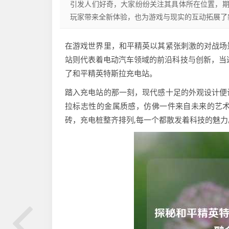
引发人们好奇，大家纷纷关注其具体所在位置，
玩家带来全新体验，也为游戏与现实的互动拓展了
在游戏世界里，和平精英以其紧张刺激的对战场
站则代表着电动汽车领域的前沿科技与创新，当
了和平精英特斯拉充电站。
踏入充电站的那一刻，现代感十足的外观设计便
拉标志性的金属质感，仿佛一件来自未来的艺
砖，充电桩整齐排列,每一个都散发着科技的魅力