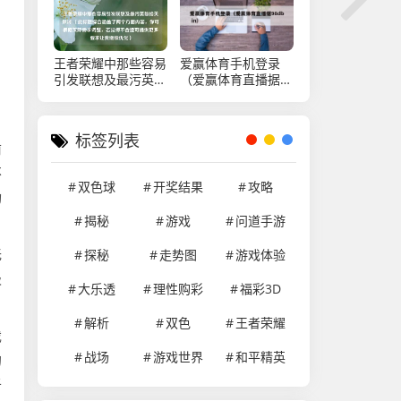
析
王者荣耀中那些容易
爱赢体育手机登录
引发联想及最污英雄
（爱赢体育直播据
相关探讨 （此标题
98db in）
综合涵盖了两个方面
内容，你可根据实际
标签列表
需求调整，若觉得不
前
合适可提供更多要求
不
让我继续优化）
双色球
开奖结果
攻略
功
揭秘
游戏
问道手游
无
探秘
走势图
游戏体验
极
大乐透
理性购彩
福彩3D
解析
双色
王者荣耀
戏
战场
游戏世界
和平精英
的
于