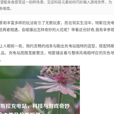
期望能亲身感受这一别样场景，见证科技元素如何巧妙融入游戏世界，为
新维度。
景和丰富多样的玩法吸引了无数玩家，而在现实生活中，特斯拉充
这两者相遇，会碰撞出怎样奇妙的火花呢？带着这份好奇,我有幸参
让人眼前一亮，简约流畅的线条勾勒出充电站独特的造型，搭配特
术品，充电站周围宽敞整洁，地面铺设着与整体风格相呼应的灰色
。