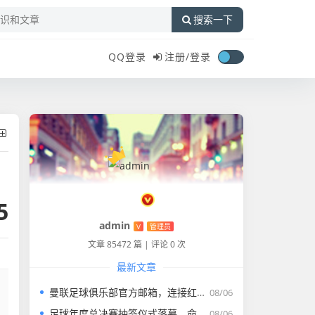
搜索一下
QQ登录
注册/
登录
5
admin
V
管理员
文章 85472 篇
|
评论 0 次
最新文章
曼联足球俱乐部官方邮箱，连接红魔世界的数字纽带，曼联官方邮箱，连接红魔世界的数字纽带
08/06
足球年度总决赛抽签仪式落幕，命运之签揭晓，巅峰对决悬念待启，足球年度总决赛抽签落幕，命运之签揭晓，巅峰对决悬念待启
08/06