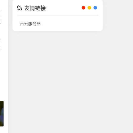
友情链接
们
更
吉云服务器
的
活