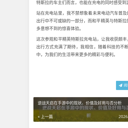
特斯拉的车主们而言，也能在充电的同时感受到
站在充电站里，我不禁想象着未来电动汽车普及
出行中不可或缺的一部分，而和平精英与特斯拉
多意想不到的惊喜体验。
这次参观和平精英特斯拉充电站，让我收获颇丰
出行方式充满了期待，我相信，随着科技的不
中，为我们的生活带来更多的精彩与便利。
阅
逆战天启在手游中的现状、价值及好用与否分析
« 上一篇
2026