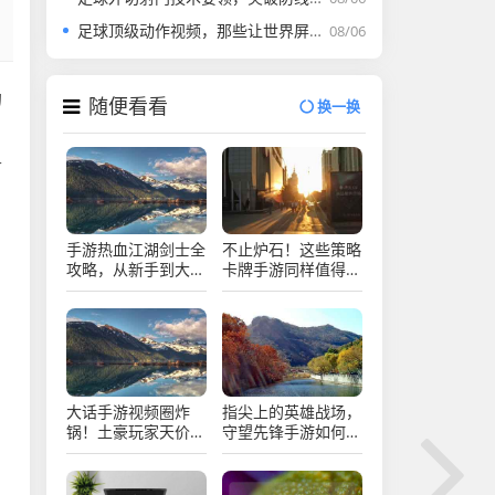
足球顶级动作视频，那些让世界屏息的绿茵神迹，绿茵神迹，让世界屏息的顶级足球动作
08/06
的
随便看看
换一换
可
手游热血江湖剑士全
不止炉石！这些策略
攻略，从新手到大
卡牌手游同样值得你
神，剑锋所指，一往
肝，不止炉石！这些
无前！热血江湖手游
策略卡牌手游同样值
剑士全攻略，从新手
得你肝
到大神，剑锋所指一
往无前
大话手游视频圈炸
指尖上的英雄战场，
锅！土豪玩家天价挖
守望先锋手游如何复
宝实录，平民玩家，
刻经典，又点燃新可
这游戏还能玩吗？大
能？指尖战场，守望
话手游土豪天价挖宝
先锋手游复刻经典，