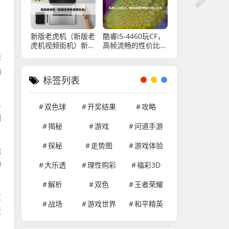
引争议，平民玩家，
再燃新可能
这游戏还怎么玩？
新版老虎机（新版老
酷睿i5-4460玩CF，
虎机视频街机）新版
高帧流畅的性价比显
视频街机老虎机
卡之选
错
输
标签列表
.
双色球
开奖结果
攻略
间
揭秘
游戏
问道手游
探秘
走势图
游戏体验
能
的
大乐透
理性购彩
福彩3D
解析
双色
王者荣耀
在
战场
游戏世界
和平精英
造