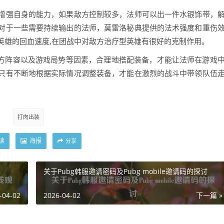
增强自身的能力，如果敌方控制较多，法师可以出一件水银饰带，
对于一些需要持续输出的法师，莫雷洛秘典提供的法术强度和重伤
英雄的回血速度,在团战中对敌方治疗型英雄有很好的克制作用。
敌方阵容以及游戏局势等因素，合理地搭配装备，才能让法师在游戏
只有不断地根据实际情况调整装备，才能在激烈的战斗中带领队伍
打肉出装
读
海报
分享
关于Pubg韩服邀请密码及Pubg mobile邀请码的探讨
-04-02
2026-04-02
下一篇 »