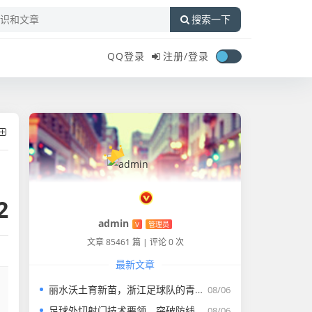
搜索一下
QQ登录
注册/
登录
2
admin
V
管理员
文章 85461 篇
|
评论 0 次
最新文章
丽水沃土育新苗，浙江足球队的青训摇篮与梦想启航，丽水沃土育新苗，浙江足球青训摇篮与梦想启航
08/06
足球外切射门技术要领，突破防线，一击致命，足球外切射门，突破防线，一击致命的技术要领
08/06