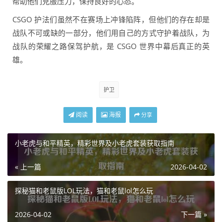
帮助他们克服压力，保持良好的心态。
CSGO 护法们虽然不在赛场上冲锋陷阵，但他们的存在却是
战队不可或缺的一部分，他们用自己的方式守护着战队，为
战队的荣耀之路保驾护航，是 CSGO 世界中幕后真正的英
雄。
护卫
阅读
海报
分享
小老虎与和平精英，精彩世界及小老虎套装获取指南
« 上一篇
2026-04-02
探秘猫和老鼠版LOL玩法，猫和老鼠lol怎么玩
2026-04-02
下一篇 »