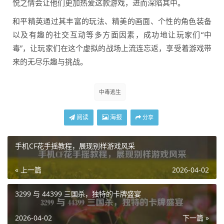
悦之情会让他们更加热爱这款游戏，进而深陷其中。
和平精英通过其丰富的玩法、精美的画面、个性的角色装备
以及有趣的社交互动等多方面因素，成功地让玩家们“中
毒”，让玩家们在这个虚拟的战场上流连忘返，享受着游戏带
来的无尽乐趣与挑战。
中毒逃生
阅读
海报
分享
手机CF花手摇教程，展现别样游戏风采
« 上一篇
2026-04-02
3299 与 44399 三国杀，独特的卡牌盛宴
2026-04-02
下一篇 »