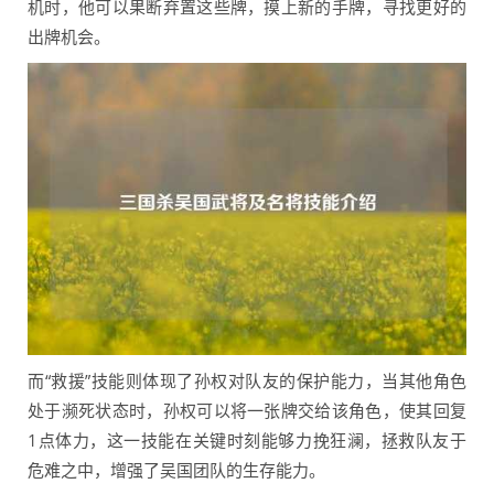
机时，他可以果断弃置这些牌，摸上新的手牌，寻找更好的
出牌机会。
而“救援”技能则体现了孙权对队友的保护能力，当其他角色
处于濒死状态时，孙权可以将一张牌交给该角色，使其回复
1点体力，这一技能在关键时刻能够力挽狂澜，拯救队友于
危难之中，增强了吴国团队的生存能力。