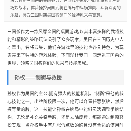
深入领略三国杀的策略魅力，在游戏中依据不同武将技能制定
巧妙战术，体验操控吴国武将在牌局中纵横捭阖、斗智斗勇的
乐趣，感受三国时期吴国将领们的独特风采与智慧。
三国杀作为一款风靡全国的桌面游戏,以其丰富多样的武将技
能和精彩的策略玩法吸引了众多玩家，吴国在三国历史中人
才辈出，名将云集，他们在游戏里的技能也各具特色，为玩
家带来了独特的游戏体验，下面就让我们一同走进三国杀的
世界，领略吴国名将们的风采与技能奥秘。
孙权——制衡与救援
孙权作为吴国的主公,拥有强大的技能机制。“制衡”是他的核
心技能之一，出牌阶段限一次，他可以弃置任意张牌，然后
摸等量的牌，这一技能让孙权在牌局中能够灵活调整手牌结
构，无论是补充关键手牌，还是去除废牌，都能通过制衡轻
松实现，当孙权手中有几张低点数的牌且没有合适的使用时