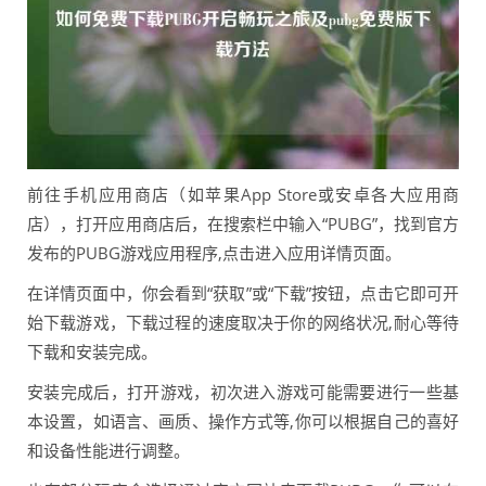
前往手机应用商店（如苹果App Store或安卓各大应用商
店），打开应用商店后，在搜索栏中输入“PUBG”，找到官方
发布的PUBG游戏应用程序,点击进入应用详情页面。
在详情页面中，你会看到“获取”或“下载”按钮，点击它即可开
始下载游戏，下载过程的速度取决于你的网络状况,耐心等待
下载和安装完成。
安装完成后，打开游戏，初次进入游戏可能需要进行一些基
本设置，如语言、画质、操作方式等,你可以根据自己的喜好
和设备性能进行调整。