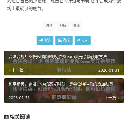
到适合自己的那把枪，练熟它的弹道与节奏,它才会成为你战
场上最硬派的底气。
盘点
战场
硬派
阅读
海报
分享
合法合规！3种亲测靠谱的免费Steam美元余额获取方法
« 上一篇
2026-01-31
和平精英，刻进DNA的高光时刻，是每位特种兵的热血勋章
2026-01-31
下一篇 »
相关阅读