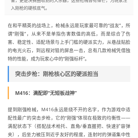
害，更是决赛圈收割的大杀器，这些枪械各有锋芒，为玩家注
入刚枪的硬核底气。
在和平精英的战场上，枪械永远是玩家最可靠的“战友”，所
谓“刚强”，从来不是单指伤害数值的高低，而是综合了伤
害、稳定性、适配场景与上手门槛的硬派实力，从巷战贴脸
的电光火石，到远程对狙的屏息一击，总有几款枪械凭借独
特的性能，成为玩家心中的“刚强标杆”。
突击步枪：刚枪核心区的硬派担当
M416：满配即“无短板战神”
提到刚强枪械，M416永远是绕不开的名字，作为游戏中适
配性最广的突击步枪，它的“刚强”体现在极致的均衡性——
满配状态下（搭配战术枪托、直角/垂直握把、快速扩容弹
夹），后坐力被压到近乎友好的程度，连射时的弹道集中性