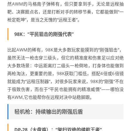
然AWM的马格南子弹稀有，但只要拿到手，无论是远程抽
靶、决赛圈点名，还是打断对手的转移节奏，它都能做到“一
枪定乾坤”，是当之无愧的“远程王者”。
98K：“平民狙击的刚强代表”
比起AWM的稀有，98K是大多数玩家能摸到的“刚强狙击”，
虽然无法一枪击穿三级头，但它的精准度和伤害足以应对绝
大多数场景：中远距离打二级头一枪倒地，打身体也能做到
两枪淘汰，更重要的是，98K获取门槛低，搭配4倍或6倍镜
就能成为“远程压制器”，对很多玩家来说，98K的“刚强”不在
于极致伤害，而在于“平民也能拥有的精准威慑”——哪怕没
有AWM,它也能帮你在远程对决中站稳脚跟。
轻机枪：持续输出的刚强后盾
DP-28（大盘鸡）：“架扫双绝的续航王者”