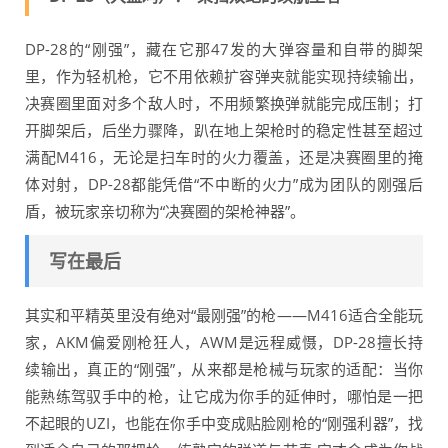
DP-28的“刚强”，藏在它那47发的大弹容量和自带的脚架
里，作为轻机枪，它不用依赖扩容弹夹就能实现持续输出，
决赛圈里面对多个敌人时，不用频繁换弹就能完成压制；打
开脚架后，后坐力骤降，趴在地上架枪时的稳定性甚至超过
满配M416，无论是扫车时的火力覆盖，还是决赛圈里的掩
体对射，DP-28都能凭借“不中断的火力”成为团队的刚强后
盾，被玩家亲切称为“决赛圈的架枪神器”。
写在最后
其实和平精英里没有绝对“最刚强”的枪——M416适合全能玩
家，AKM偏爱刚枪狂人，AWM是远程威慑，DP-28擅长持
续输出，真正的“刚强”，从来都是枪械与玩家的适配：当你
能熟练驾驭手中的枪，让它成为你手的延伸时，哪怕是一把
不起眼的UZI，也能在你手中变成贴脸刚枪的“刚强利器”，找