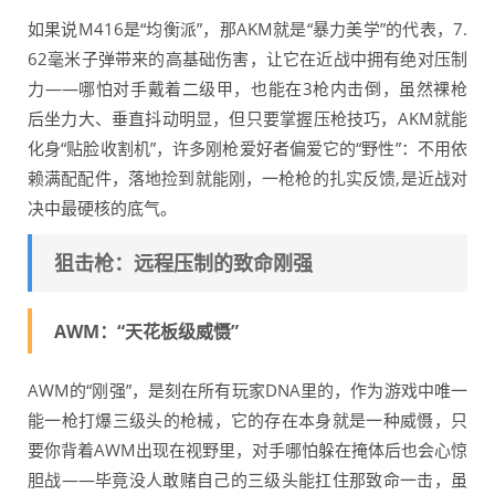
如果说M416是“均衡派”，那AKM就是“暴力美学”的代表，7.
62毫米子弹带来的高基础伤害，让它在近战中拥有绝对压制
力——哪怕对手戴着二级甲，也能在3枪内击倒，虽然裸枪
后坐力大、垂直抖动明显，但只要掌握压枪技巧，AKM就能
化身“贴脸收割机”，许多刚枪爱好者偏爱它的“野性”：不用依
赖满配配件，落地捡到就能刚，一枪枪的扎实反馈,是近战对
决中最硬核的底气。
狙击枪：远程压制的致命刚强
AWM：“天花板级威慑”
AWM的“刚强”，是刻在所有玩家DNA里的，作为游戏中唯一
能一枪打爆三级头的枪械，它的存在本身就是一种威慑，只
要你背着AWM出现在视野里，对手哪怕躲在掩体后也会心惊
胆战——毕竟没人敢赌自己的三级头能扛住那致命一击，虽