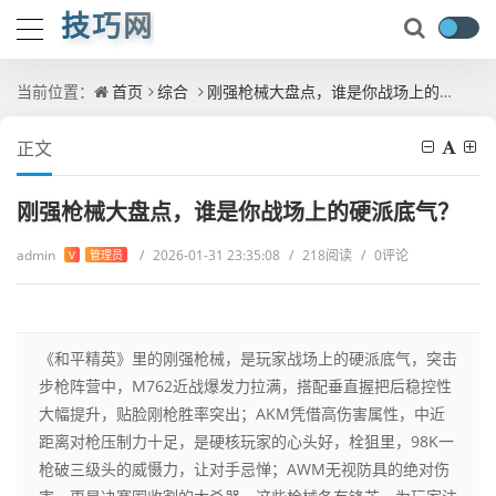
技巧网
当前位置：
首页
综合
刚强枪械大盘点，谁是你战场上的硬派底气？
正文
刚强枪械大盘点，谁是你战场上的硬派底气？
admin
/
2026-01-31 23:35:08
/
218阅读
/
0评论
V
管理员
《和平精英》里的刚强枪械，是玩家战场上的硬派底气，突击
步枪阵营中，M762近战爆发力拉满，搭配垂直握把后稳控性
大幅提升，贴脸刚枪胜率突出；AKM凭借高伤害属性，中近
距离对枪压制力十足，是硬核玩家的心头好，栓狙里，98K一
枪破三级头的威慑力，让对手忌惮；AWM无视防具的绝对伤