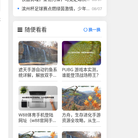
滨州杯足球赛点燃绿茵激情，少年逐梦展风采，滨州杯少年足球赛，逐梦绿茵展风采
08/07
不
随便看看
换一换
遮天手游自动钓鱼系
PUBG 游戏本实测，
统详解，解放双手，
谁能登顶战场称王？
轻松坐收渔利，遮天
手游自动钓鱼系统详
解，解放双手，轻松
坐收渔利
W88体育手机登陆
方舟，生存进化手游
网址（w88官网手机
资源全攻略，从生存
版）
到进化的基石，方舟
生存进化手游资源全
攻略，生存与进化的