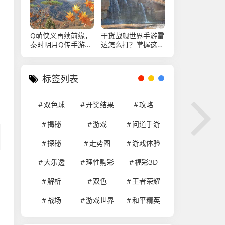
基石
Q萌侠义再续前缘，
干货战舰世界手游雷
秦时明月Q传手游带
达怎么打？掌握这些
你重返热血武侠世
技巧，成为战场天
界！Q萌侠义再续前
眼，战舰世界手游雷
缘，秦时明月Q传手
达教学，掌握技巧，
标签列表
游重返热血武侠
化身战场天眼
双色球
开奖结果
攻略
揭秘
游戏
问道手游
探秘
走势图
游戏体验
大乐透
理性购彩
福彩3D
解析
双色
王者荣耀
战场
游戏世界
和平精英