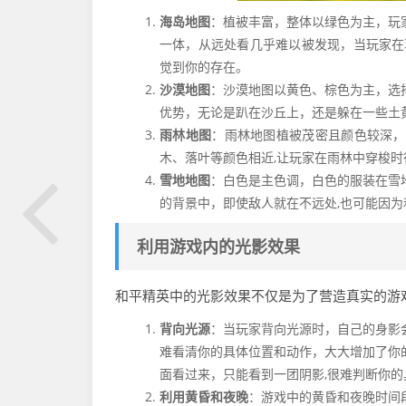
海岛地图
：植被丰富，整体以绿色为主，玩
一体，从远处看几乎难以被发现，当玩家在
觉到你的存在。
沙漠地图
：沙漠地图以黄色、棕色为主，选
优势，无论是趴在沙丘上，还是躲在一些土
雨林地图
：雨林地图植被茂密且颜色较深，
木、落叶等颜色相近,让玩家在雨林中穿梭
雪地地图
：白色是主色调，白色的服装在雪
的背景中，即使敌人就在不远处,也可能因
利用游戏内的光影效果
和平精英中的光影效果不仅是为了营造真实的游
背向光源
：当玩家背向光源时，自己的身影
难看清你的具体位置和动作，大大增加了你
面看过来，只能看到一团阴影,很难判断你的
利用黄昏和夜晚
：游戏中的黄昏和夜晚时间