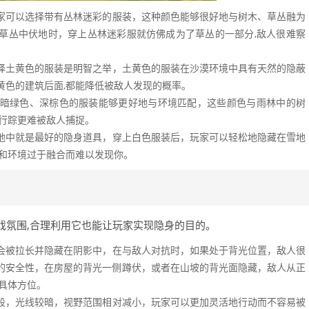
家可以选择带有丛林迷彩的服装，这种颜色能够很好地与树木、草丛融为
草丛中伏地时，穿上丛林迷彩服就仿佛成为了草丛的一部分,敌人很难察
择土黄色的服装是明智之举，土黄色的服装在沙漠环境中具有天然的隐蔽
黄色的建筑后面,都能降低被敌人发现的概率。
暗绿色、深棕色的服装能够更好地与环境匹配，这些颜色与雨林中的树
时行踪更难被敌人捕捉。
地中就是最好的隐身道具，穿上白色服装后，玩家可以轻松地隐藏在雪地
为和环境过于融合而难以发现你。
戏氛围,合理利用它也能让玩家实现隐身的目的。
会被拉长并隐藏在阴影中，在与敌人对抗时，如果处于背光位置，敌人很
的安全性，在房屋的背光一侧蹲伏，或者在山坡的背光面隐藏，敌人从正
具体方位。
段，光线较暗，视野范围相对减小，玩家可以更加灵活地行动而不容易被