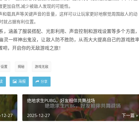
渡更加自然,减少被敌人发现的可能性。
声和载具声等关键声音的音量，这样可以让玩家更好地察觉周围敌人的动
己时就占据有利位置。
系，涵盖了服装搭配、光影利用、声音控制和游戏设置等多个方面
幽灵一样神出鬼没，让敌人防不胜防，从而大大提高自己的游戏胜
置吧，开启你的无敌游戏之旅！
身设置
揭秘
游戏无敌
读
海报
分享
绝地求生PUBG，好友相伴共舞战场
-12-27
2025-12-27
下一篇 »