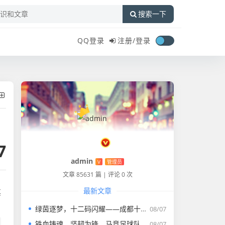
搜索一下
QQ登录
注册/
登录
7
admin
V
管理员
文章 85631 篇
|
评论 0 次
最新文章
其
绿茵逐梦，十二码闪耀——成都十二码足球俱乐部的热爱与坚守，绿茵逐梦十二码闪耀，成都足球俱乐部的热爱与坚守
08/07
铁血铸魂，坚韧为锋，马竞足球队的百年传奇与精神图腾，马竞百年传奇，铁血铸魂，坚韧为锋的精神图腾
08/07