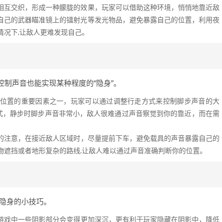
相互交织，形成一种朦胧的效果，玩家可以借助这种环境，悄悄地靠近敌
自己的武器瞄准镜上的镭射光等发光物品，避免暴露自己的位置，利用夜
情况下,让敌人更难发现自己。
制声音也能实现某种程度的“隐身”。
位置的重要因素之一，玩家可以通过调整行走方式来控制脚步声音的大
模式，静步时脚步声音非常小，敌人很难通过声音察觉到你的靠近，而在需
的注意，在接近敌人区域时，尽量提前下车，避免载具的声音暴露自己的
物遮挡或者地形复杂的路线,让敌人难以通过声音准确判断你的位置。
现隐身的小技巧。
游戏中一些阴影部分会变得更加深沉，更有利于玩家隐藏在阴影中，降低